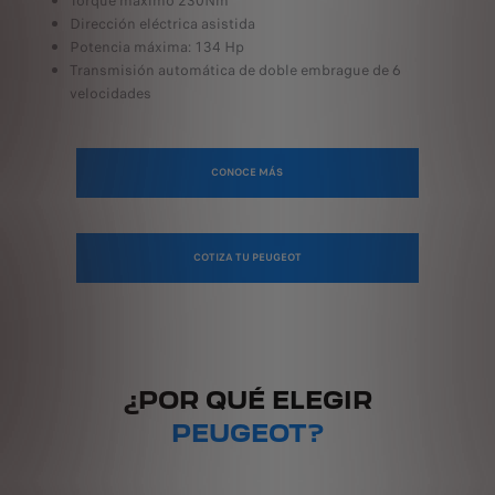
Torque máximo 230Nm
Dirección eléctrica asistida
Potencia máxima: 134 Hp
Transmisión automática de doble embrague de 6
velocidades
CONOCE MÁS
COTIZA TU PEUGEOT
¿POR QUÉ ELEGIR
PEUGEOT?