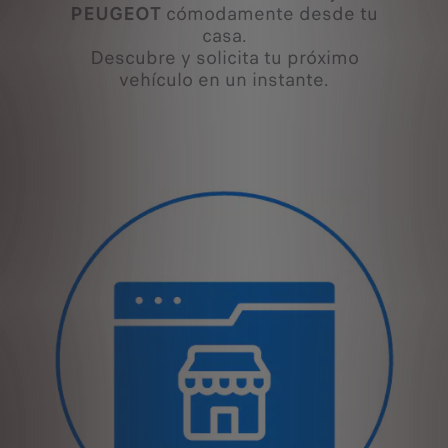
PEUGEOT
cómodamente desde tu
casa.
Descubre y solicita tu próximo
vehículo en un instante.