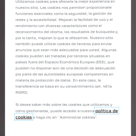
Utilizamos cookies para ofrecerle la mejor experiencia en
nuestro sitio. Las cookies nos permiten proporcionarle
BENEFICIOS EXCLUSIVOS
funciones esenciales como la seguridad, la gestión de
redes y la accesibilidad. Mejoran la facilidad de uso y el
Precios únicos disponibles en el store
rendimiento con diversas características como el
reconocimiento del idioma, los resultados de búsqueda y,
por lo tanto, mejoran lo que le ofrecemos. Nuestro sitio
también puede utilizar cookies de terceros para enviar
anuncios que sean más adecuados para usted. Algunas
cookies pueden ser tratadas por terceros situados en
países fuera del Espacio Económico Europeo (EEE), que
pueden no disponer aún de una decisión de adecuación
por parte de las autoridades europeas competentes en
materia de protección de datos. En este caso, la
transferencia se basa en su consentimiento (art. 49.1a
RGPD).
Si desea saber más sobre las cookies que utilizamos y
política de
cómo gestionarlas, puede acceder a nuestra
cookies
o haga clic en ' Administrar cokkies'.
ESCOGE PUNTO DE ENTREGA