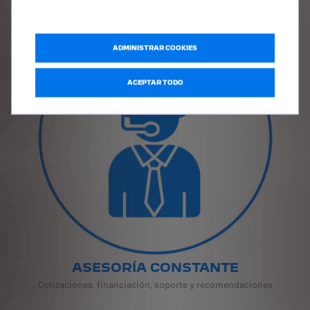
Recoge tu
Peugeot
en nuestros concesionarios
ADMINISTRAR COOKIES
ACEPTAR TODO
ASESORÍA CONSTANTE
Cotizaciones, financiación, soporte y recomendaciones