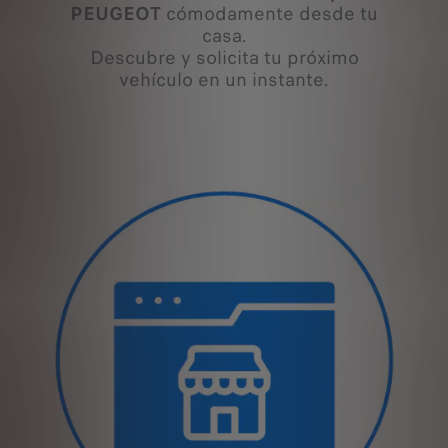
PEUGEOT
cómodamente desde tu
casa.
Descubre y solicita tu próximo
vehículo en un instante.