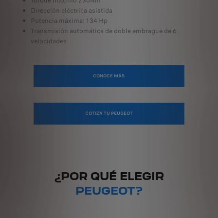
Torque máximo 230Nm
Dirección eléctrica asistida
Potencia máxima: 134 Hp
Transmisión automática de doble embrague de 6
velocidades
CONOCE MÁS
COTIZA TU PEUGEOT
¿POR QUÉ ELEGIR
PEUGEOT?