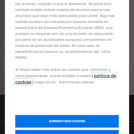
Peugeot un fabricante de automóviles mundial que nunca
por lo tanto, mejoran lo que le ofrecemos. Nuestro sitio
ha dejado de estar impulsado por la pasión y la
también puede utilizar cookies de terceros para enviar
independencia.
anuncios que sean más adecuados para usted. Algunas
cookies pueden ser tratadas por terceros situados en
países fuera del Espacio Económico Europeo (EEE), que
pueden no disponer aún de una decisión de adecuación
por parte de las autoridades europeas competentes en
DESCUBRE LA HISTORIA DE PEUGEOT
materia de protección de datos. En este caso, la
transferencia se basa en su consentimiento (art. 49.1a
RGPD).
Si desea saber más sobre las cookies que utilizamos y
política de
cómo gestionarlas, puede acceder a nuestra
cookies
o haga clic en ' Administrar cokkies'.
PUNTOS DE VENTA
ADMINISTRAR COOKIES