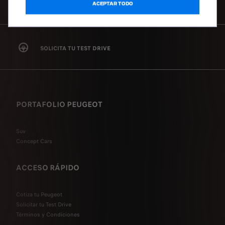
CONTÁCTANOS
ACEPTAR TODO
SOLICITA TU TEST DRIVE
PORTAFOLIO PEUGEOT
Suv
Concept Cars
ACCESO RÁPIDO
Cotiza tu Peugeot
Solicitar tu Test Drive
Términos y Condiciones