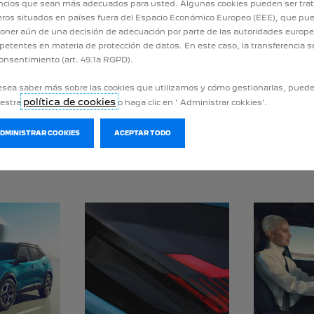
rague) con motor eléctrico
cios que sean más adecuados para usted. Algunas cookies pueden ser tra
eros situados en países fuera del Espacio Económico Europeo (EEE), que pu
oner aún de una decisión de adecuación por parte de las autoridades europ
sin necesidad de enchufar.
etentes en materia de protección de datos. En este caso, la transferencia s
onsentimiento (art. 49.1a RGPD).
esea saber más sobre las cookies que utilizamos y cómo gestionarlas, pued
política de cookies
uestra
o haga clic en ' Administrar cokkies'.
LAS PRINCIPALES VENTAJA
ADMINISTRAR COOKIES
ACEPTAR TODO
E TU PEUGEOT 2008 HÍBRI