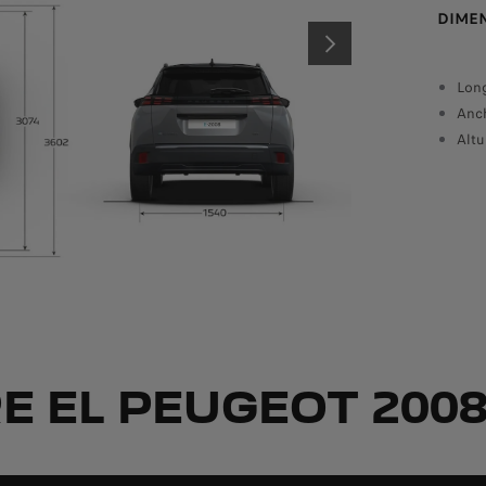
DIMENSIONES INTERIORES
DIMEN
Delantera (Fila 1)
PRÓXIMO
Anchura de codos: 1370 mm
Lon
Altura tronco: 14° :906mm
Anc
Alt
Trasera (Fila 2)
Altura de codos: 1370 mm
Espacio para las rodillas: 238.5 mm
E EL PEUGEOT 2008