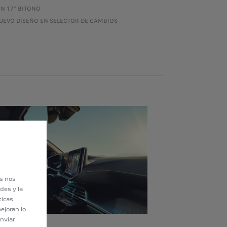
IN 17” BITONO
UEVO DISEÑO EN SELECTOR DE CAMBIOS
es nos
des y la
ticas
ejoran lo
nviar