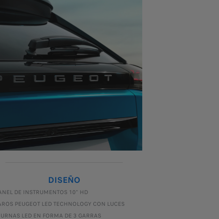
DISEÑO
ANEL DE INSTRUMENTOS 10” HD
AROS PEUGEOT LED TECHNOLOGY CON LUCES
IURNAS LED EN FORMA DE 3 GARRAS