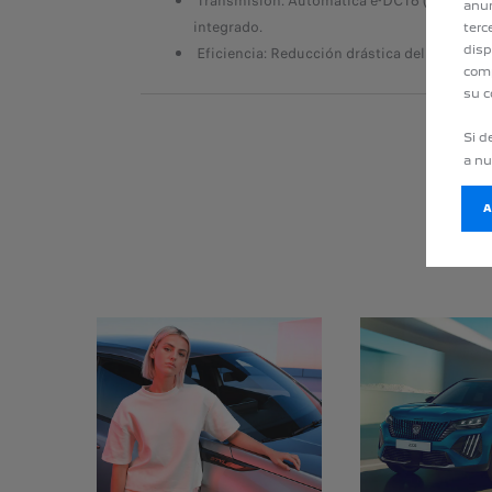
Transmisión: Automática e-DCT6 (Doble Emb
anun
integrado.
terc
disp
Eficiencia: Reducción drástica del consumo 
comp
su c
Si d
a n
D