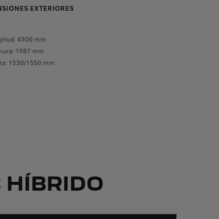
SIONES EXTERIORES
DIMENSIONES INT
Delantera (Fila 1)
gitud: 4300 mm
Anchura de codos
hura: 1987 mm
Altura tronco: 14
ura: 1530/1550 mm
Trasera (Fila 2)
Altura de codos: 
Espacio para las r
 HÍBRIDO