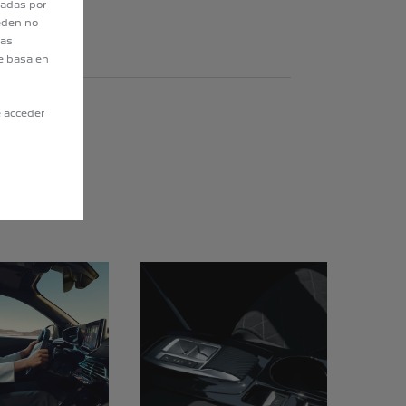
tadas por
eden no
eas
e basa en
e acceder
S
DO