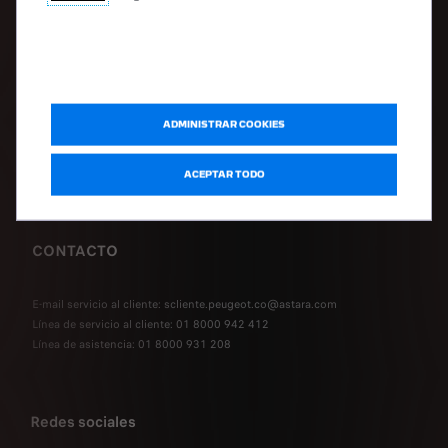
Términos y Condiciones
POSTVENTA
Solicita tu cita en el taller
ADMINISTRAR COOKIES
Asistencia Peugeot
Mantenimiento y reparación
ACEPTAR TODO
Accesorios
PQRS
CONTACTO
E-mail servicio al cliente: scliente.peugeot.co@astara.com
Línea de servicio al cliente: 01 8000 942 412
Línea de asistencia: 01 8000 931 208
Redes sociales