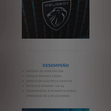
DESEMPEÑO
SISTEMA DE HIBRIDACIÓN
TORQUE MÁXIMO 230Nm
DIRECCIÓN ELÉCTRICA ASISTIDA
POTENCIA MÁXIMA 134 Hp
TRANSMISIÓN AUTOMÁTICA DOBLE
EMBRAGUE DE 6 VELOCIDADES