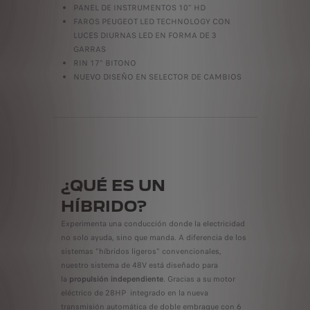
PANEL DE INSTRUMENTOS 10” HD
FAROS PEUGEOT LED TECHNOLOGY CON
LUCES DIURNAS LED EN FORMA DE 3
GARRAS
RIN 17” BITONO
NUEVO DISEÑO EN SELECTOR DE CAMBIOS
¿QUÉ ES UN
HÍBRIDO?
Experimenta una conducción donde la electricidad
no solo ayuda, sino que manda. A diferencia de los
sistemas "híbridos ligeros" convencionales,
nuestro sistema de 48V está diseñado para
la
propulsión independiente
. Gracias a su motor
eléctrico de 28HP integrado en la nueva
transmisión automática de doble embrague con 6