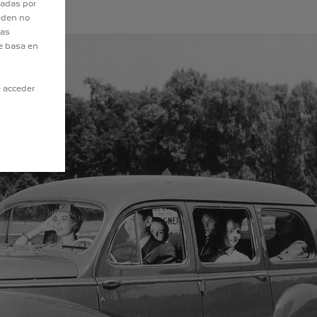
tadas por
eden no
eas
e basa en
e acceder