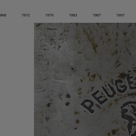
968
1972
1979
1983
1987
1997