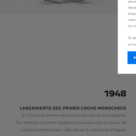
anun
terc
disp
comp
su c
Si d
a n
1948
LANZAMIENTO 203: PRIMER COCHE MONOCASCO
El 203 fue el primer vehículo producido en la posguerra.
Fue también el primer modelo monocasco con un motor de
culatas hemisféricas y válvulas en V, y el primer Peugeot