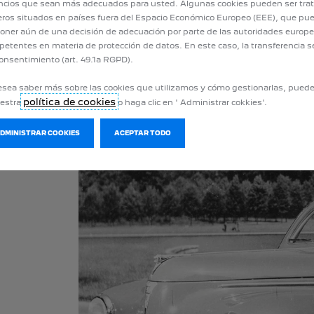
cios que sean más adecuados para usted. Algunas cookies pueden ser tra
eros situados en países fuera del Espacio Económico Europeo (EEE), que pu
oner aún de una decisión de adecuación por parte de las autoridades europ
etentes en materia de protección de datos. En este caso, la transferencia s
onsentimiento (art. 49.1a RGPD).
esea saber más sobre las cookies que utilizamos y cómo gestionarlas, pued
política de cookies
uestra
o haga clic en ' Administrar cokkies'.
ADMINISTRAR COOKIES
ACEPTAR TODO