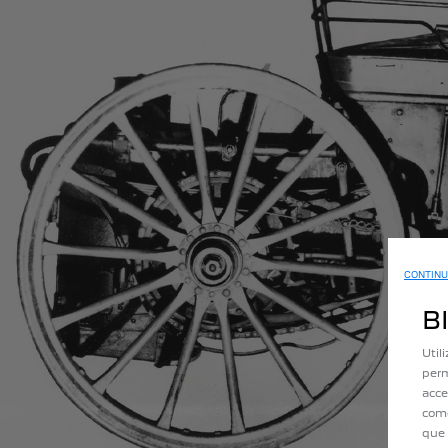
CONTINU
B
Util
perm
acce
como
que 