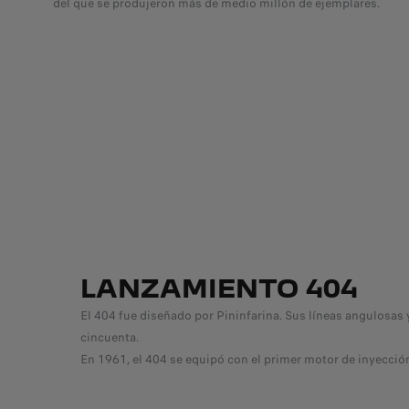
del que se produjeron más de medio millón de ejemplares.
LANZAMIENTO 404
El 404 fue diseñado por Pininfarina. Sus líneas angulosas
cincuenta.
En 1961, el 404 se equipó con el primer motor de inyección