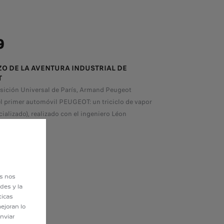
9
O DE LA AVENTURA INDUSTRIAL DE
T
osición Universal de París, Armand Peugeot
l primer automóvil PEUGEOT: un triciclo de vapor
ializado), realizado con el ingeniero Léon
es nos
des y la
ticas
ejoran lo
nviar