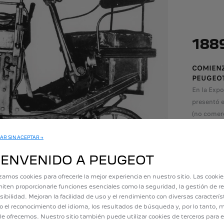
188
COMIENZ
PEUGEO
En la Exp
presentó e
(no comerc
Serpollet.
AR SIN ACEPTAR →
IENVENIDO A PEUGEOT
izamos cookies para ofrecerle la mejor experiencia en nuestro sitio. Las cooki
iten proporcionarle funciones esenciales como la seguridad, la gestión de re
sibilidad. Mejoran la facilidad de uso y el rendimiento con diversas caracterís
 el reconocimiento del idioma, los resultados de búsqueda y, por lo tanto, m
le ofrecemos. Nuestro sitio también puede utilizar cookies de terceros para e