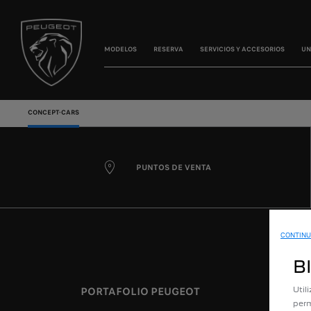
MODELOS
RESERVA
SERVICIOS Y ACCESORIOS
UN
CONCEPT-CARS
PUNTOS DE VENTA
CONTINU
B
PORTAFOLIO PEUGEOT
ACCES
Util
perm