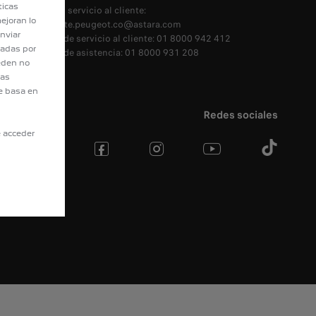
ticas
E-mail servicio al cliente:
ejoran lo
scliente.peugeot.co@astara.com
nviar
Línea de servicio al cliente: 01 8000 942 412
tadas por
Línea de asistencia: 01 8000 931 208
eden no
eas
e basa en
Redes sociales
e acceder