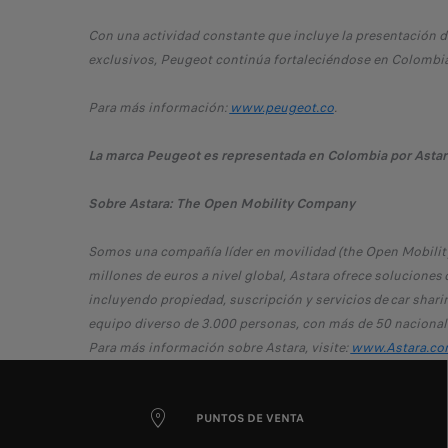
Con una actividad constante que incluye la presentación d
exclusivos, Peugeot continúa fortaleciéndose en Colombi
Para más información:
www.peugeot.co
.
La marca Peugeot es representada en Colombia por Astar
Sobre Astara: The Open Mobility Company
Somos una compañía líder en movilidad (the Open Mobilit
millones de euros a nivel global, Astara ofrece soluciones
incluyendo propiedad, suscripción y servicios de car shari
equipo diverso de 3.000 personas, con más de 50 nacionali
Para más información sobre Astara, visite:
www.Astara.co
PUNTOS DE VENTA