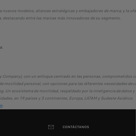
e nuevos modelos, alianzas estratégicas y embajadores de marca; y la ofe
a, destacando entre las marcas más innovadoras de su segmento.
a.
y Company), con un enfoque centrado en las personas, comprometidos con
 de movilidad personal, con opciones para las diferentes necesidades de c
ng. Un ecosistema de movilidad, respaldado por la inteligencia de datos y 
dades, en 19 países y 3 continentes, Europa, LATAM y Sudeste Asiático.
m
.
CONTÁCTANOS