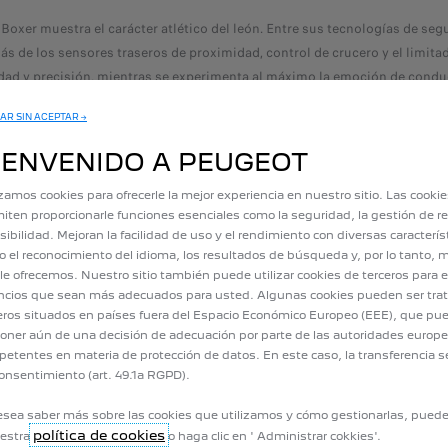
oxer muestra el carácter atlético del león. Entre sus tecnologías de seg
ás de los sensores traseros de proximidad, control de crucero y el limita
lidad y precisión, mientras se experimenta al máximo la emoción de condu
AR SIN ACEPTAR →
satilidad, estabilidad y robustez gracias a su diseño de almacenamiento
IENVENIDO A PEUGEOT
el nuevo león se adapta a cualquier tipo de negocio, expresando su gran 
organización y una importante practicidad en la carga y descarga.
izamos cookies para ofrecerle la mejor experiencia en nuestro sitio. Las cooki
iten proporcionarle funciones esenciales como la seguridad, la gestión de re
sibilidad. Mejoran la facilidad de uso y el rendimiento con diversas caracterís
 el reconocimiento del idioma, los resultados de búsqueda y, por lo tanto, m
 la mejor compañera para triunfar en los negocios. Leal en todas las etap
le ofrecemos. Nuestro sitio también puede utilizar cookies de terceros para e
 más de 200 años de experiencia, Peugeot ofrece su respaldo en el país c
cios que sean más adecuados para usted. Algunas cookies pueden ser tra
ma Peugeot Cumple, reconocido por su eficiencia, seguridad, y puntualid
eros situados en países fuera del Espacio Económico Europeo (EEE), que pu
oner aún de una decisión de adecuación por parte de las autoridades europ
uye en su portafolio a Fiat, Dodge, Hyundai, Jeep®, JMC, Peugeot, Opel, R
etentes en materia de protección de datos. En este caso, la transferencia s
transformar los negocios en una experiencia de atracción, emoción y e
onsentimiento (art. 49.1a RGPD).
esea saber más sobre las cookies que utilizamos y cómo gestionarlas, pued
política de cookies
uestra
o haga clic en ' Administrar cokkies'.