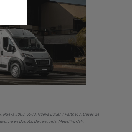
, Nueva 3008, 5008, Nueva Boxer y Partner. A través de
sencia en Bogotá, Barranquilla, Medellín, Cali,