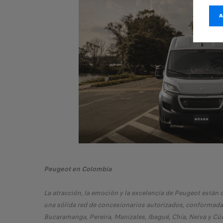
Peugeot en Colombia
La atracción, la emoción y la excelencia de Peugeot están
una sólida red de concesionarios autorizados, conformada po
Bucaramanga, Pereira, Manizales, Ibagué, Chía, Neiva y Cú