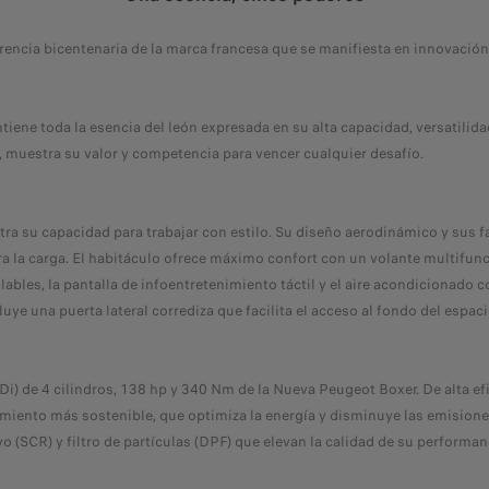
encia bicentenaria de la marca francesa que se manifiesta en innovación, 
tiene toda la esencia del león expresada en su alta capacidad, versatilid
d, muestra su valor y competencia para vencer cualquier desafío.
a su capacidad para trabajar con estilo. Su diseño aerodinámico y sus f
a la carga. El habitáculo ofrece máximo confort con un volante multifun
bles, la pantalla de infoentretenimiento táctil y el aire acondicionado co
luye una puerta lateral corrediza que facilita el acceso al fondo del espa
HDi) de 4 cilindros, 138 hp y 340 Nm de la Nueva Peugeot Boxer. De alta e
miento más sostenible, que optimiza la energía y disminuye las emisione
o (SCR) y filtro de partículas (DPF) que elevan la calidad de su performan