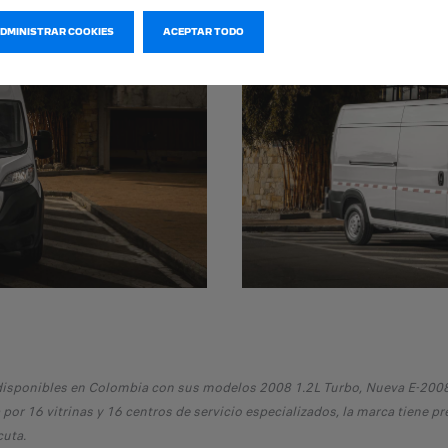
ADMINISTRAR COOKIES
ACEPTAR TODO
 disponibles en Colombia con sus modelos 2008 1.2L Turbo, Nueva E-2008
r 16 vitrinas y 16 centros de servicio especializados, la marca tiene pre
cuta.