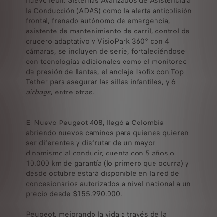
nuevo león. Sistemas Avanzados de Asistencia a
la Conducción (ADAS) como la alerta anticolisión
frontal, frenado autónomo de emergencia,
asistente de mantenimiento de carril, control de
crucero adaptativo y VisioPark 360° con 4
cámaras, se incluyen de serie, fortaleciéndose
con tecnologías adicionales como el monitoreo
de presión de llantas, el anclaje Isofix con Top
Tether para asegurar las sillas infantiles, y 6
airbags
, entre otras.
El Nuevo Peugeot 408, llegó a Colombia
abriendo nuevos caminos para quienes quieren
ser diferentes y disfrutar de un mayor
dinamismo al conducir, cuenta con 5 años o
10.000 km de garantía (lo primero que ocurra) y
desde octubre estará disponible en la red de
concesionarios autorizados a nivel nacional a un
precio desde $155.990.000.
Peugeot, mejorando la vida a través de la