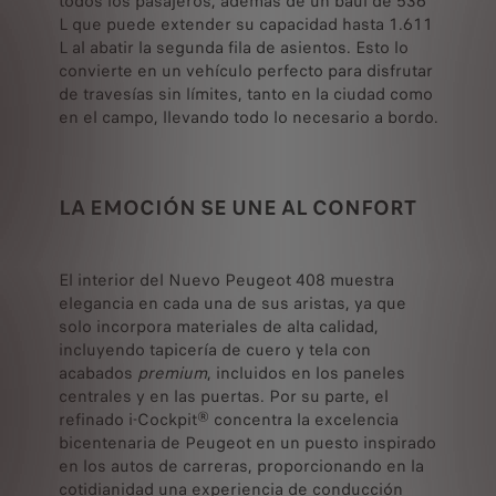
todos los pasajeros, además de un baúl de 536
L que puede extender su capacidad hasta 1.611
L al abatir la segunda fila de asientos. Esto lo
convierte en un vehículo perfecto para disfrutar
de travesías sin límites, tanto en la ciudad como
en el campo, llevando todo lo necesario a bordo.
LA EMOCIÓN SE UNE AL CONFORT
El interior del Nuevo Peugeot 408 muestra
elegancia en cada una de sus aristas, ya que
solo incorpora materiales de alta calidad,
incluyendo tapicería de cuero y tela con
acabados
premium
, incluidos en los paneles
centrales y en las puertas. Por su parte, el
refinado i-Cockpit® concentra la excelencia
bicentenaria de Peugeot en un puesto inspirado
en los autos de carreras, proporcionando en la
cotidianidad una experiencia de conducción