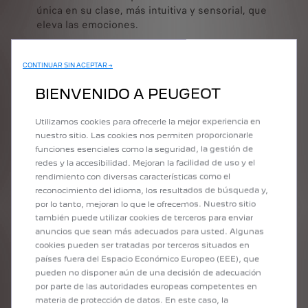
única en su clase, más intuitiva y sensorial, que
eleva las emociones.
Además del volante compacto con levas de
cambio, que aporta agilidad y precisión a cada
CONTINUAR SIN ACEPTAR →
maniobra, el Nuevo Peugeot 408 dispone de un
BIENVENIDO A PEUGEOT
asiento envolvente y antideslizante, con ajuste
manual, perfecto para disfrutar de cada curva o
Utilizamos cookies para ofrecerle la mejor experiencia en
para garantizar el confort en los viajes más
nuestro sitio. Las cookies nos permiten proporcionarle
largos. Este extraordinario león, diseñado para
funciones esenciales como la seguridad, la gestión de
fortalecer la conectividad a bordo y garantizar
redes y la accesibilidad. Mejoran la facilidad de uso y el
un manejo más intuitivo, comprende una
rendimiento con diversas características como el
pantalla de instrumentación de 10” situada a la
reconocimiento del idioma, los resultados de búsqueda y,
altura de la vista para acceder a toda la
por lo tanto, mejoran lo que le ofrecemos. Nuestro sitio
información necesaria sin distraer la atención
también puede utilizar cookies de terceros para enviar
de la carretera.
anuncios que sean más adecuados para usted. Algunas
cookies pueden ser tratadas por terceros situados en
Por su parte, el
display
de infoentretenimiento
países fuera del Espacio Económico Europeo (EEE), que
de 10”, táctil y de alta definición, ofrece opción
pueden no disponer aún de una decisión de adecuación
Mirror Screen inalámbrica con Apple CarPlay y
por parte de las autoridades europeas competentes en
Android Auto, además de conexión Bluetooth y
materia de protección de datos. En este caso, la