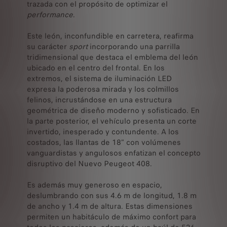
trazada con el propósito de optimizar el
performance
.
Este león, inconfundible en carretera, reafirma
su carácter
sport
incorporando una parrilla
tridimensional que destaca el emblema del león
ubicado en el centro del frontal. En los
extremos, el sistema de iluminación LED
expresa la poderosa mirada y los colmillos
felinos, incrustándose en una estructura
geométrica de diseño moderno y sofisticado. En
la parte posterior, el vehículo presenta un corte
invertido, inesperado y contundente. A los
costados, las llantas de 18” con volúmenes
vanguardistas y angulosos enfatizan el concepto
disruptivo del Nuevo Peugeot 408.
Es además muy generoso en espacio,
deslumbrando con sus 4.6 m de longitud, 1.8 m
de ancho y 1.4 m de altura. Estas dimensiones
permiten un habitáculo de máximo confort para