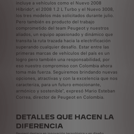
incluye a vehículos como el Nuevo 2008
Híbrido*, el 2008 1.2 L Turbo y el Nuevo 3008,
los tres modelos más solicitados durante julio.
Pero también es producto del trabajo
comprometido del team Peugeot y nuestros
aliados, un equipo apasionado y dinámico que
transita la ruta trazada hacia la electrificación
superando cualquier desafío. Estar entre las
primeras marcas de vehículos del país es un
logro pero también una responsabilidad, por
eso nuestro compromiso con Colombia ahora
toma más fuerza. Seguiremos brindando nuevas
opciones, atractivas y con la excelencia que nos
caracteriza, para un futuro emocionante,
armónico y sostenible”, expresó Mario Esteban
Correa, director de Peugeot en Colombia.
DETALLES QUE HACEN LA
DIFERENCIA
Peugeot destaca en innovación tecnológica y en diseño