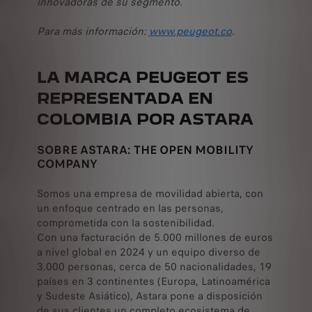
innovadoras de su segmento.
Para más información:
www.peugeot.co
.
LA MARCA PEUGEOT ES
REPRESENTADA EN
COLOMBIA POR ASTARA
SOBRE ASTARA: THE OPEN MOBILITY
COMPANY
Somos una empresa de movilidad abierta, con
un enfoque centrado en las personas,
comprometida con la sostenibilidad.
Con una facturación de 5.000 millones de euros
a nivel global en 2024 y un equipo diverso de
3.000 personas, cerca de 50 nacionalidades, 19
países en 3 continentes (Europa, Latinoamérica
y Sudeste Asiático), Astara pone a disposición
de sus clientes un completo ecosistema de