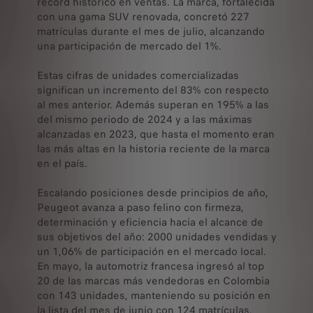
récord histórico en ventas. La marca, fortalecida
con una gama SUV renovada, concretó 227
matrículas durante el mes de julio, alcanzando
una participación de mercado del 1%.
Estas cifras de unidades comercializadas
significan un incremento del 83% con respecto
al mes anterior. Además superan en 195% a las
del mismo periodo de 2024 y a las máximas
alcanzadas en 2023, que hasta el momento eran
las más altas en la historia reciente de la marca
en el país.
Escalando posiciones desde principios de año,
Peugeot avanza a paso felino con firmeza,
determinación y eficiencia hacia el alcance de
sus objetivos del año: 2000 unidades vendidas y
un 1,06% de participación en el mercado local.
En mayo, la automotriz francesa ingresó al top
20 de las marcas más vendedoras en Colombia
con 143 unidades, manteniendo su posición en
la lista del mes de junio con 124 matrículas.