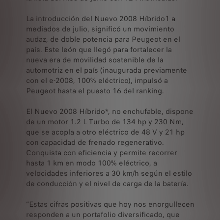
La introducción del Nuevo 2008 Híbrido1 a
mediados de julio, significó un movimiento
audaz, de doble potencia para Peugeot en el
país. Este león que llegó para fortalecer la
nueva era de movilidad sostenible de la
automotriz en el país (inaugurada previamente
con el e-2008, 100% eléctrico), impulsó a
Peugeot hasta el puesto 16 del ranking.
El Nuevo 2008 Híbrido*, no enchufable, dispone
de un motor 1.2 L Turbo de 134 hp y 230 Nm,
que se acopla a otro eléctrico de 48 V y 21 hp
con capacidad de frenado regenerativo.
Conquista con eficiencia y permite recorrer
hasta 1 km en modo 100% eléctrico, a
velocidades inferiores a 30 km/h según el estilo
de conducción y el nivel de carga de la batería.
“Estas cifras positivas que hoy nos enorgullecen
responden a un portafolio diversificado, que