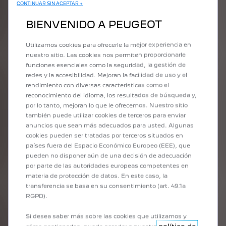
que ofrece una experiencia inspirada en la
CONTINUAR SIN ACEPTAR →
audacia y la emoción de los deportes a motor,
BIENVENIDO A PEUGEOT
son parte del atractivo que hace la diferencia en
Peugeot y que le ha permitido consolidarse
Utilizamos cookies para ofrecerle la mejor experiencia en
como una de las automotrices predilectas de los
nuestro sitio. Las cookies nos permiten proporcionarle
colombianos.
funciones esenciales como la seguridad, la gestión de
redes y la accesibilidad. Mejoran la facilidad de uso y el
rendimiento con diversas características como el
reconocimiento del idioma, los resultados de búsqueda y,
por lo tanto, mejoran lo que le ofrecemos. Nuestro sitio
también puede utilizar cookies de terceros para enviar
anuncios que sean más adecuados para usted. Algunas
cookies pueden ser tratadas por terceros situados en
POSVENTA CON
países fuera del Espacio Económico Europeo (EEE), que
CARÁCTER FELINO
pueden no disponer aún de una decisión de adecuación
por parte de las autoridades europeas competentes en
materia de protección de datos. En este caso, la
Peugeot ofrece para sus vehículos nuevos en el
transferencia se basa en su consentimiento (art. 49.1a
país una garantía de 5 años o 100.000 km (de 3
RGPD).
años o 100.000 km para los comerciales). Esta
supera al promedio del segmento
Si desea saber más sobre las cookies que utilizamos y
convirtiéndose en un importante diferencial