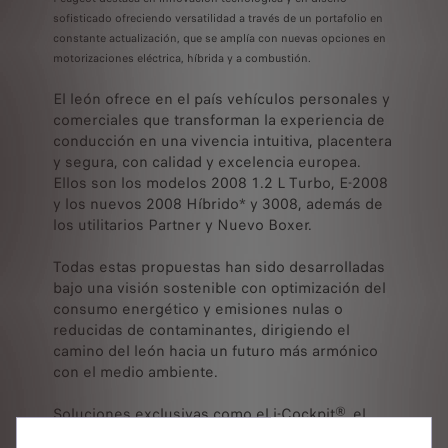
sofisticado ofreciendo versatilidad a través de un portafolio en
constante actualización, que se amplía con nuevas opciones en
motorizaciones eléctrica, híbrida y a combustión.
El león ofrece en el país vehículos personales y
comerciales que transforman la experiencia de
conducción en una vivencia intuitiva, placentera
y segura, con calidad y excelencia europea.
Ellos son los modelos 2008 1.2 L Turbo, E-2008
y los nuevos 2008 Híbrido* y 3008, además de
los utilitarios Partner y Nuevo Boxer.
Todas estas propuestas han sido desarrolladas
bajo una visión sostenible con optimización del
consumo energético y emisiones nulas o
reducidas de contaminantes, dirigiendo el
camino del león hacia un futuro más armónico
con el medio ambiente.
Soluciones exclusivas como el i-Cockpit®, el
puesto de conducción patentado por Peugeot