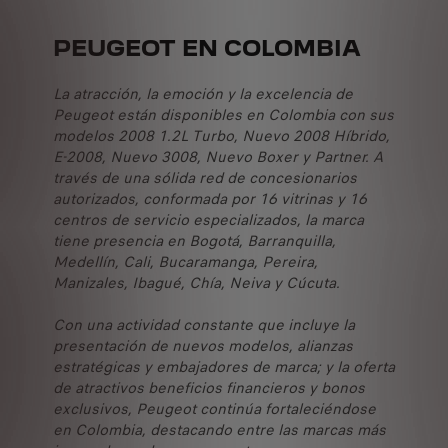
PEUGEOT EN COLOMBIA
La atracción, la emoción y la excelencia de
Peugeot están disponibles en Colombia con sus
modelos 2008 1.2L Turbo, Nuevo 2008 Híbrido,
E-2008, Nuevo 3008, Nuevo Boxer y Partner. A
través de una sólida red de concesionarios
autorizados, conformada por 16 vitrinas y 16
centros de servicio especializados, la marca
tiene presencia en Bogotá, Barranquilla,
Medellín, Cali, Bucaramanga, Pereira,
Manizales, Ibagué, Chía, Neiva y Cúcuta.
Con una actividad constante que incluye la
presentación de nuevos modelos, alianzas
estratégicas y embajadores de marca; y la oferta
de atractivos beneficios financieros y bonos
exclusivos, Peugeot continúa fortaleciéndose
en Colombia, destacando entre las marcas más