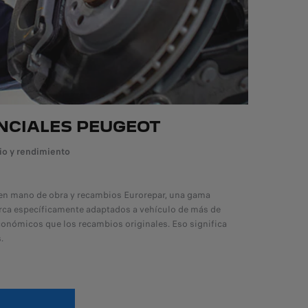
ENCIALES PEUGEOT
io y rendimiento
ren mano de obra y recambios Eurorepar, una gama
rca específicamente adaptados a vehículo de más de
conómicos que los recambios originales. Eso significa
.