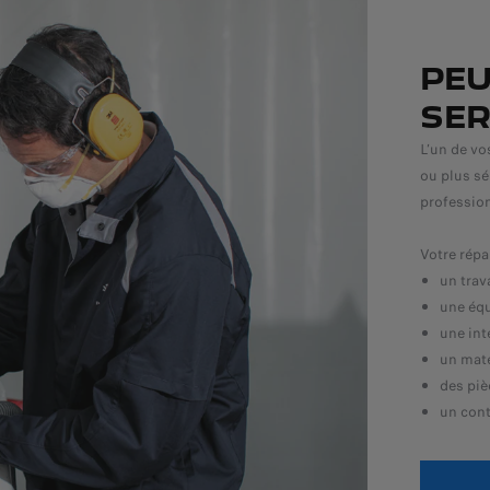
PEU
SER
L’un de vo
ou plus sé
profession
Votre répa
un trav
une équ
une int
un maté
des piè
un cont