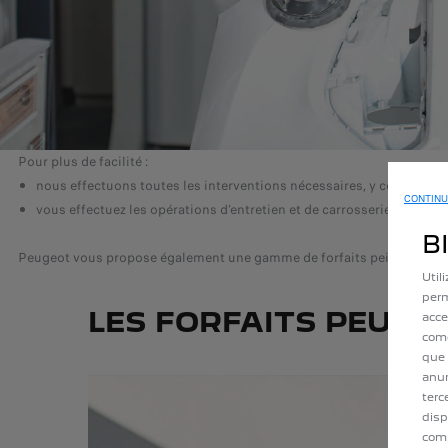
Pour plus de facilité :
nous effectuons toutes les interventions nécessaires, y compris sur 
CONTINU
vous effectuez les opérations d’entretien et de carrosserie dans le 
B
Peugeot vous propose également une gamme de forfaits peinture carross
Util
perm
LES FORFAITS PEUGE
acce
como
que 
anun
terc
disp
comp