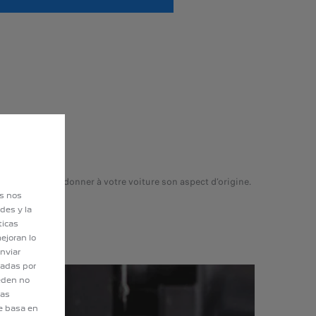
malins pour redonner à votre voiture son aspect d’origine.
es nos
des y la
ticas
ejoran lo
nviar
tadas por
eden no
eas
e basa en