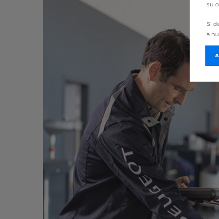
su c
Si d
a n