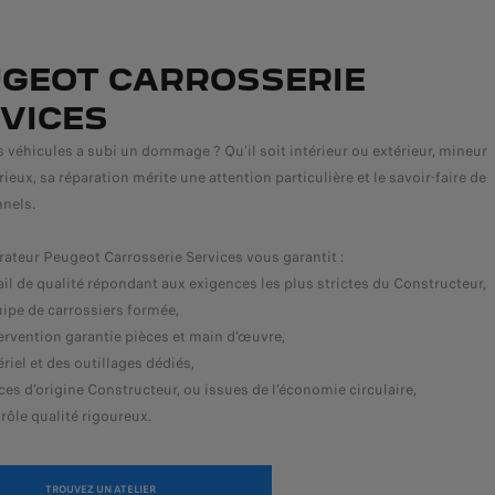
GEOT CARROSSERIE
VICES
s véhicules a subi un dommage ? Qu’il soit intérieur ou extérieur, mineur
rieux, sa réparation mérite une attention particulière et le savoir-faire de
nels.
rateur Peugeot Carrosserie Services vous garantit :
ail de qualité répondant aux exigences les plus strictes du Constructeur,
ipe de carrossiers formée,
ervention garantie pièces et main d’œuvre,
riel et des outillages dédiés,
ces d’origine Constructeur, ou issues de l’économie circulaire,
rôle qualité rigoureux.
TROUVEZ UN ATELIER