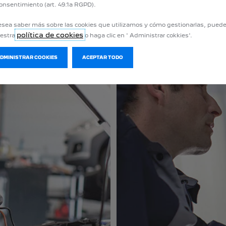
onsentimiento (art. 49.1a RGPD).
esea saber más sobre las cookies que utilizamos y cómo gestionarlas, pued
política de cookies
uestra
o haga clic en ' Administrar cokkies'.
ADMINISTRAR COOKIES
ACEPTAR TODO