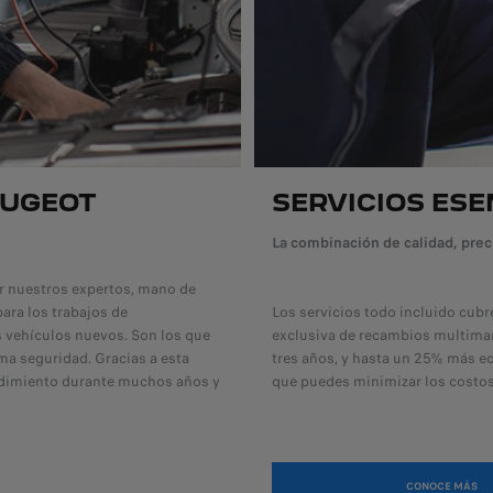
EUGEOT
SERVICIOS ES
La combinación de calidad, prec
or nuestros expertos, mano de
para los trabajos de
Los servicios todo incluido cub
 vehículos nuevos. Son los que
exclusiva de recambios multima
ma seguridad. Gracias a esta
tres años, y hasta un 25% más e
ndimiento durante muchos años y
que puedes minimizar los costos
CONOCE MÁS