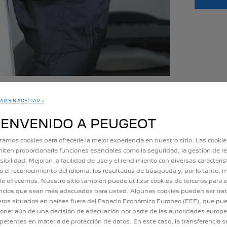
le vitrage, pour une remise en état totale du véhicule,
AR SIN ACEPTAR →
même atelier.
IENVENIDO A PEUGEOT
erie et vitrage (réparation d’impact et rénovation d’optique) à des prix 
izamos cookies para ofrecerle la mejor experiencia en nuestro sitio. Las cooki
iten proporcionarle funciones esenciales como la seguridad, la gestión de re
OT
sibilidad. Mejoran la facilidad de uso y el rendimiento con diversas caracterís
 el reconocimiento del idioma, los resultados de búsqueda y, por lo tanto, m
le ofrecemos. Nuestro sitio también puede utilizar cookies de terceros para e
cios que sean más adecuados para usted. Algunas cookies pueden ser tra
eros situados en países fuera del Espacio Económico Europeo (EEE), que pu
oner aún de una decisión de adecuación por parte de las autoridades europ
etentes en materia de protección de datos. En este caso, la transferencia s