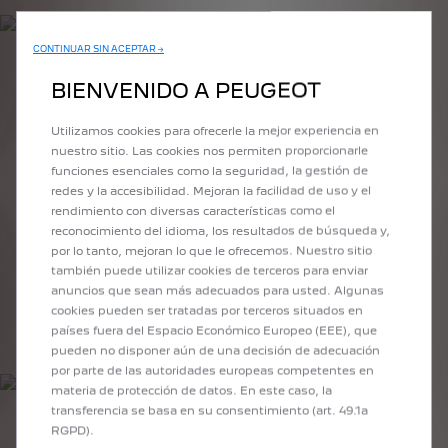
CONTINUAR SIN ACEPTAR →
CRÉDIT CLASSIQUE
BIENVENIDO A PEUGEOT
Vous êtes immédiatement propriétaire du véhicule tout en
Utilizamos cookies para ofrecerle la mejor experiencia en
fiançant son coût d'acquisition dans le temps
nuestro sitio. Las cookies nos permiten proporcionarle
funciones esenciales como la seguridad, la gestión de
Achat à crédit du véhicule
redes y la accesibilidad. Mejoran la facilidad de uso y el
Durée : 12 à 72 mois, adaptable, avec paliers et ballon
rendimiento con diversas características como el
final
reconocimiento del idioma, los resultados de búsqueda y,
Financement à 100 % possible
por lo tanto, mejoran lo que le ofrecemos. Nuestro sitio
también puede utilizar cookies de terceros para enviar
anuncios que sean más adecuados para usted. Algunas
cookies pueden ser tratadas por terceros situados en
EN SAVOIR PLUS
países fuera del Espacio Económico Europeo (EEE), que
pueden no disponer aún de una decisión de adecuación
por parte de las autoridades europeas competentes en
materia de protección de datos. En este caso, la
transferencia se basa en su consentimiento (art. 49.1a
RGPD).
FREE2MOVE LEASE