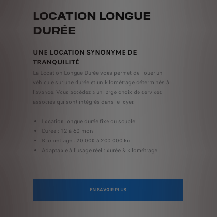
LOCATION LONGUE
DURÉE
UNE LOCATION SYNONYME DE
TRANQUILITÉ
La Location Longue Durée vous permet de louer un
véhicule sur une durée et un kilométrage déterminés à
l'avance. Vous accédez à un large choix de services
associés qui sont intégrés dans le loyer.
Location longue durée fixe ou souple
Durée : 12 à 60 mois
Kilométrage : 20 000 à 200 000 km
Adaptable à l'usage réel : durée & kilométrage
EN SAVOIR PLUS