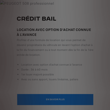
CRÉDIT BAIL
LOCATION AVEC OPTION D’ACHAT CONNUE
À L’AVANCE
Profitez d'une formule de location qui vous permet de
devenir propriétaire du véhicule en levant l'option d'achat à
la fin du financement ou à tout moment dès la fin de la 1ère
année de location.
Location avec option d'achat connue à l'avance
Durée : 36 à 60 mois
1er loyer majoré possible
Avec ou sans apport, loyers linéaires, paliers
EN SAVOIR PLUS