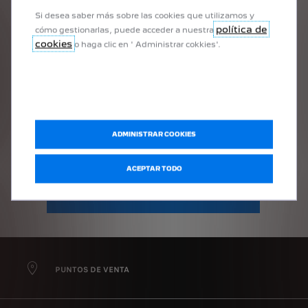
Si desea saber más sobre las cookies que utilizamos y
A l'écoute des évolutions du marché, le groupe Stellantis a
política de
cómo gestionarlas, puede acceder a nuestra
créé Free2Move Lease, une entité dédiée au
cookies
développement d'offres de location longue durée adaptées
o haga clic en ' Administrar cokkies'.
aux attentes et besoins des professionnels.
Au sein de Free2Move Lease, une organisation dédiée
regroupant l’ensemble des métiers de la location longue
durée est disposée à répondre à vos besoins pour vous
proposer des offres enrichies qui vous garantissent
ADMINISTRAR COOKIES
souplesse, liberté et mobilité.
ACEPTAR TODO
EN SAVOIR PLUS
PUNTOS DE VENTA