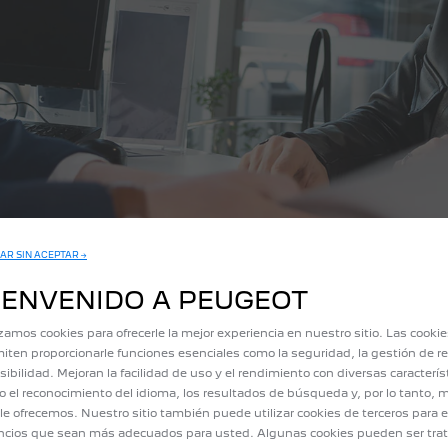
AR SIN ACEPTAR →
IENVENIDO A PEUGEOT
izamos cookies para ofrecerle la mejor experiencia en nuestro sitio. Las cooki
iten proporcionarle funciones esenciales como la seguridad, la gestión de re
U LEÓN
sibilidad. Mejoran la facilidad de uso y el rendimiento con diversas caracterís
 el reconocimiento del idioma, los resultados de búsqueda y, por lo tanto, m
le ofrecemos. Nuestro sitio también puede utilizar cookies de terceros para e
cios que sean más adecuados para usted. Algunas cookies pueden ser tra