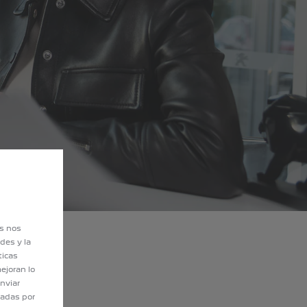
es nos
des y la
ticas
ejoran lo
nviar
tadas por