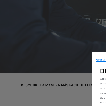
CONTINU
B
Util
perm
DESCUBRE LA MANERA MÁS FACIL DE LLEVARTE T
acce
como
que 
anun