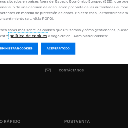
eros situados en países fuera del Espacio Económico Europeo (EEE), que pu
oner aún de una decisión de adecuación por parte de las autoridades europ
etentes en materia de protección de datos. En este caso, la transferencia s
onsentimiento (art. 49.1a RGPD).
esea saber más sobre las cookies que utilizamos y cómo gestionarlas, pued
política de cookies
uestra
o haga clic en ' Administrar cokkies'.
ADMINISTRAR COOKIES
ACEPTAR TODO
CONTÁCTANOS
O RÁPIDO
POSTVENTA