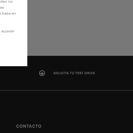
eden no
eas
e basa en
e acceder
SOLICITA TU TEST DRIVE
CONTACTO