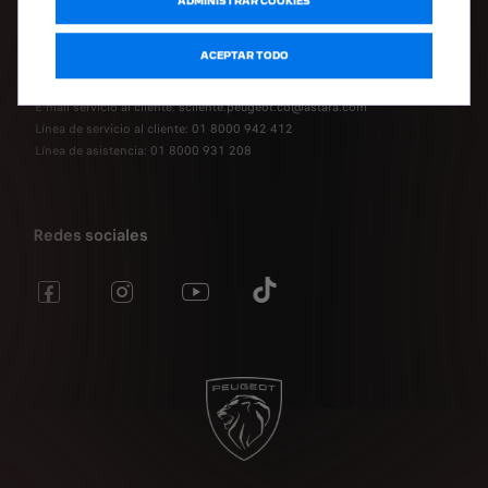
ADMINISTRAR COOKIES
CONTACTO
ACEPTAR TODO
E-mail servicio al cliente: scliente.peugeot.co@astara.com
Línea de servicio al cliente: 01 8000 942 412
Línea de asistencia: 01 8000 931 208
Redes sociales