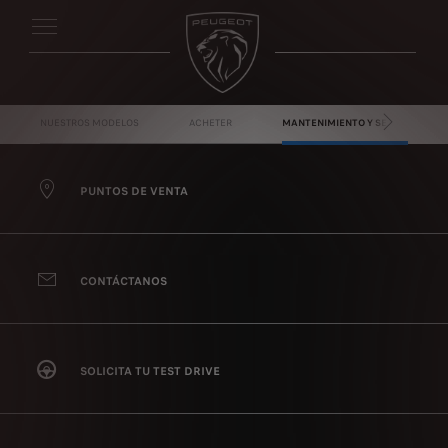
NUESTROS MODELOS
ACHETER
MANTENIMIENTO Y SERVICIOS
PRÓXIMO
PUNTOS DE VENTA
CONTÁCTANOS
SOLICITA TU TEST DRIVE
Utilizamos cookies para ofrecerle la mejor experiencia en
nuestro sitio. Las cookies nos permiten proporcionarle
funciones esenciales como la seguridad, la gestión de
redes y la accesibilidad. Mejoran la facilidad de uso y el