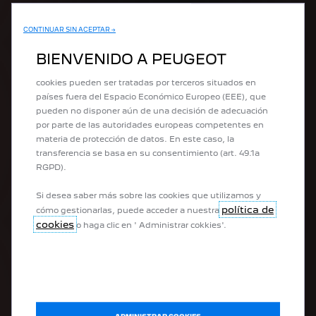
rendimiento con diversas características como el
PORTAFOLIO PEUGEOT
reconocimiento del idioma, los resultados de búsqueda y,
CONTINUAR SIN ACEPTAR →
por lo tanto, mejoran lo que le ofrecemos. Nuestro sitio
también puede utilizar cookies de terceros para enviar
BIENVENIDO A PEUGEOT
Suv
anuncios que sean más adecuados para usted. Algunas
Concept Cars
cookies pueden ser tratadas por terceros situados en
países fuera del Espacio Económico Europeo (EEE), que
pueden no disponer aún de una decisión de adecuación
ACCESO RÁPIDO
por parte de las autoridades europeas competentes en
materia de protección de datos. En este caso, la
Cotiza tu Peugeot
transferencia se basa en su consentimiento (art. 49.1a
Solicitar tu Test Drive
RGPD).
Términos y Condiciones
Si desea saber más sobre las cookies que utilizamos y
política de
cómo gestionarlas, puede acceder a nuestra
POSTVENTA
cookies
o haga clic en ' Administrar cokkies'.
Solicita tu cita en el taller
Asistencia Peugeot
Mantenimiento y reparación
Accesorios
PQRS