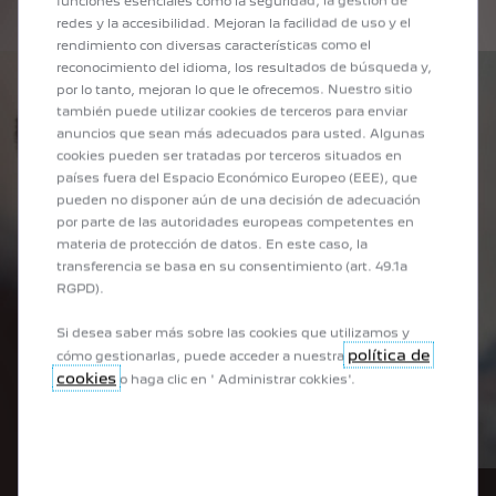
funciones esenciales como la seguridad, la gestión de
redes y la accesibilidad. Mejoran la facilidad de uso y el
rendimiento con diversas características como el
reconocimiento del idioma, los resultados de búsqueda y,
por lo tanto, mejoran lo que le ofrecemos. Nuestro sitio
también puede utilizar cookies de terceros para enviar
anuncios que sean más adecuados para usted. Algunas
cookies pueden ser tratadas por terceros situados en
países fuera del Espacio Económico Europeo (EEE), que
pueden no disponer aún de una decisión de adecuación
por parte de las autoridades europeas competentes en
materia de protección de datos. En este caso, la
transferencia se basa en su consentimiento (art. 49.1a
RGPD).
Si desea saber más sobre las cookies que utilizamos y
política de
cómo gestionarlas, puede acceder a nuestra
cookies
o haga clic en ' Administrar cokkies'.