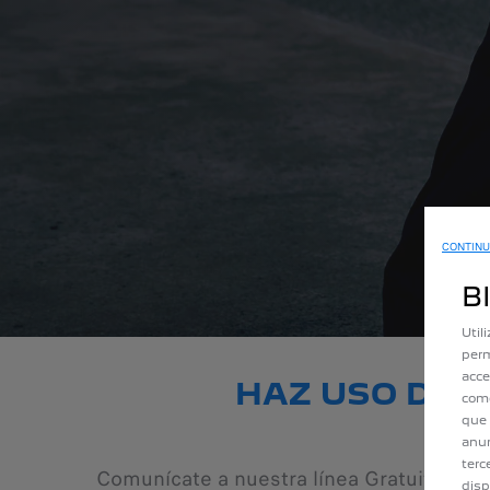
CONTINU
B
Util
perm
acce
HAZ USO DE 
como
que 
anun
terc
Comunícate a nuestra línea Gratuita:
01 
disp