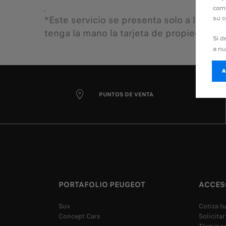
comp
*Este servicio se presenta solo a los ve
su c
tenga la mano la tarjeta de propiedad ya 
Si d
a n
PUNTOS DE VENTA
PORTAFOLIO PEUGEOT
ACCES
Suv
Cotiza t
Concept Cars
Solicitar