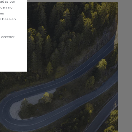
tadas por
eden no
eas
e basa en
e acceder