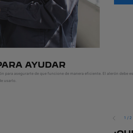
 PARA AYUDAR
ón para asegurarte de que funcione de manera eficiente. El alerón debe estar
e usarlo.
1
/
2
ANTERIOR