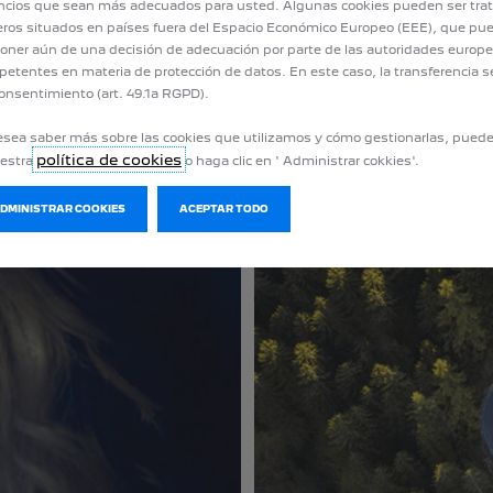
cios que sean más adecuados para usted. Algunas cookies pueden ser tra
eros situados en países fuera del Espacio Económico Europeo (EEE), que pu
oner aún de una decisión de adecuación por parte de las autoridades europ
etentes en materia de protección de datos. En este caso, la transferencia s
onsentimiento (art. 49.1a RGPD).
esea saber más sobre las cookies que utilizamos y cómo gestionarlas, pued
política de cookies
uestra
o haga clic en ' Administrar cokkies'.
ADMINISTRAR COOKIES
ACEPTAR TODO