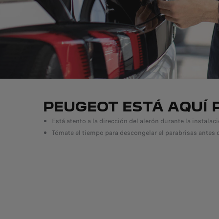
PEUGEOT ESTÁ AQUÍ
Está atento a la dirección del alerón durante la instalaci
Tómate el tiempo para descongelar el parabrisas antes d