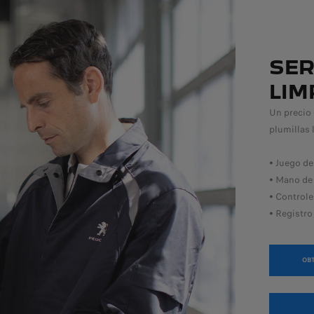
SER
LIM
Un precio 
plumillas 
• Juego de
• Mano de 
• Control
• Registro
OB