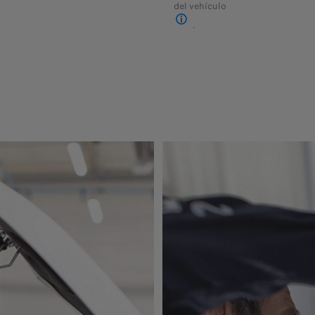
del vehículo
.
Para mayor información visita 