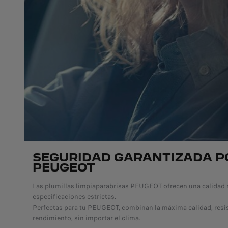
SEGURIDAD GARANTIZADA P
PEUGEOT
Las plumillas limpiaparabrisas PEUGEOT ofrecen una calidad 
especificaciones estrictas.
Perfectas para tu PEUGEOT, combinan la máxima calidad, resist
rendimiento, sin importar el clima.