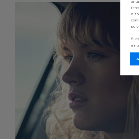
anun
terc
disp
comp
su c
Si d
a n