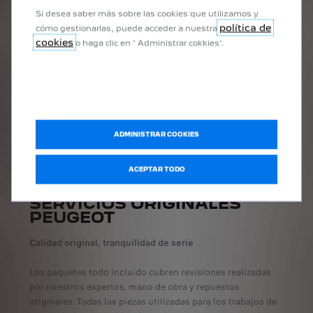
Si desea saber más sobre las cookies que utilizamos y
política de
cómo gestionarlas, puede acceder a nuestra
ANTERIOR
PRÓXIMO
cookies
o haga clic en ' Administrar cokkies'.
ADMINISTRAR COOKIES
ACEPTAR TODO
SERVICIOS ORIGINALES
PEUGEOT
Calidad original, tranquilidad de serie
Los paquetes todo incluido cubren revisiones realizadas
por nuestros expertos, mano de obra y repuestos
originales. Todas las piezas utilizadas para los trabajos de