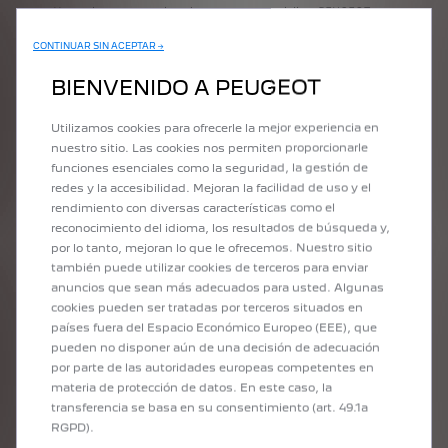
Haz revisar tus amortiguadores por tu especialista PEUGEOT
cada 20.000 km.
CONTINUAR SIN ACEPTAR →
Si notas uno o varios de estos signos de desgaste, acuda a tu
especialista PEUGEOT lo antes posible. Haz revisar los topes
BIENVENIDO A PEUGEOT
cuando cambien los amortiguadores y, si es necesario, no dudes
en hacerlos cambiar".
Utilizamos cookies para ofrecerle la mejor experiencia en
nuestro sitio. Las cookies nos permiten proporcionarle
funciones esenciales como la seguridad, la gestión de
SERVICIOS PEUGEOT
redes y la accesibilidad. Mejoran la facilidad de uso y el
rendimiento con diversas características como el
reconocimiento del idioma, los resultados de búsqueda y,
por lo tanto, mejoran lo que le ofrecemos. Nuestro sitio
también puede utilizar cookies de terceros para enviar
anuncios que sean más adecuados para usted. Algunas
cookies pueden ser tratadas por terceros situados en
países fuera del Espacio Económico Europeo (EEE), que
pueden no disponer aún de una decisión de adecuación
por parte de las autoridades europeas competentes en
materia de protección de datos. En este caso, la
transferencia se basa en su consentimiento (art. 49.1a
RGPD).