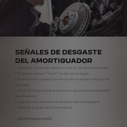
SEÑALES DE DESGASTE
DEL AMORTIGUADOR
• Tendencia inusual del vehículo a virar en curvas pronunciadas.
• El vehículo parece ""flotar"" en las curvas largas.
• Sonidos secos al pasar por encima de un bache o reductor de
velocidad.
• Vibración de las ruedas al acelerar, lo que provoca una pérdida
de adherencia.
• Fuga de aceite detectada en el cuerpo del amortiguador.
• Desgaste irregular de los neumáticos.
>
RECOMENDACIONES