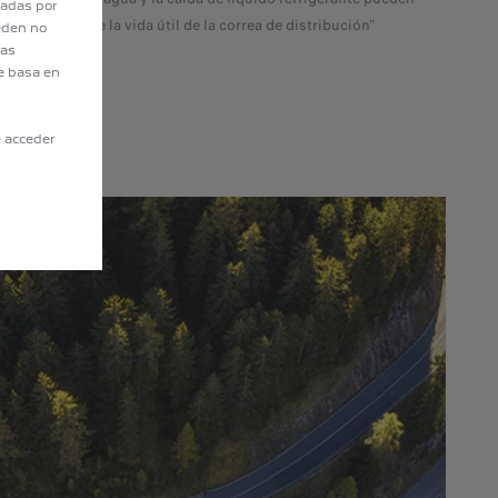
tadas por
siderablemente la vida útil de la correa de distribución"
eden no
eas
e basa en
e acceder