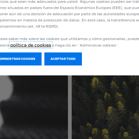
cios que sean más adecuados para usted. Algunas cookies pueden ser tra
acortar con
eros situados en países fuera del Espacio Económico Europeo (EEE), que pu
oner aún de una decisión de adecuación por parte de las autoridades europ
etentes en materia de protección de datos. En este caso, la transferencia s
onsentimiento (art. 49.1a RGPD).
esea saber más sobre las cookies que utilizamos y cómo gestionarlas, pued
política de cookies
uestra
o haga clic en ' Administrar cokkies'.
ADMINISTRAR COOKIES
ACEPTAR TODO