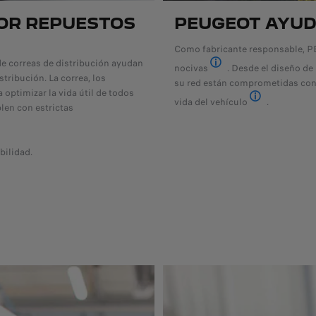
OR REPUESTOS
PEUGEOT AYUD
Como fabricante responsable, PE
 de correas de distribución ayudan
nocivas
. Desde el diseño de 
tribución. La correa, los
Para mayor información, 
su red están comprometidas con 
 optimizar la vida útil de todos
vida del vehículo
.
len con estrictas
Para mayor info
ilidad.