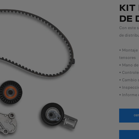
KIT
DE 
Con este s
de distrib
• Montaje 
tensores
• Mano de 
• Controle
• Cambio d
• Inspecc
• Informe 
OB