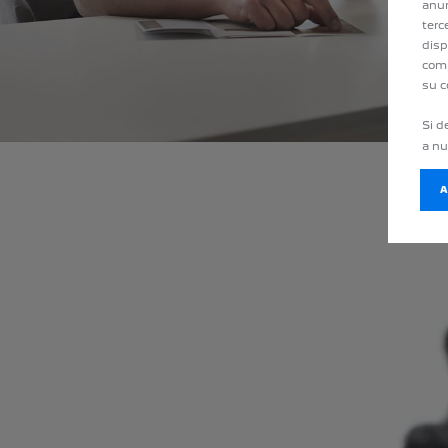
anun
terc
disp
comp
su c
Si d
a n