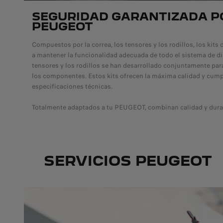
SEGURIDAD GARANTIZADA P
PEUGEOT
Compuestos por la correa, los tensores y los rodillos, los kits
a mantener la funcionalidad adecuada de todo el sistema de dis
tensores y los rodillos se han desarrollado conjuntamente para
los componentes. Estos kits ofrecen la máxima calidad y cump
especificaciones técnicas.
Totalmente adaptados a tu PEUGEOT, combinan calidad y durab
SERVICIOS PEUGEOT