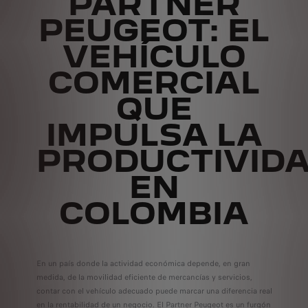
PARTNER
PEUGEOT: EL
VEHÍCULO
COMERCIAL
QUE
IMPULSA LA
PRODUCTIVID
EN
COLOMBIA
En un país donde la actividad económica depende, en gran
medida, de la movilidad eficiente de mercancías y servicios,
contar con el vehículo adecuado puede marcar una diferencia real
en la rentabilidad de un negocio. El Partner Peugeot es un furgón