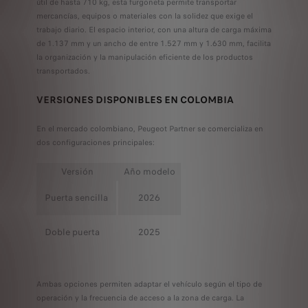
útil de hasta 710 kg, esta furgoneta permite transportar
mercancías, equipos o materiales con la solidez que exige el
trabajo diario. El espacio interior, con una altura de carga máxima
de 1.137 mm y un ancho de entre 1.527 mm y 1.630 mm, facilita
la organización y la manipulación eficiente de los productos
transportados.
VERSIONES DISPONIBLES EN COLOMBIA
En el mercado colombiano, Peugeot Partner se comercializa en
dos configuraciones principales:
Versión
Año modelo
Puerta sencilla
2026
Doble puerta
2025
Ambas opciones permiten adaptar el vehículo según el tipo de
operación y la frecuencia de acceso a la zona de carga. La