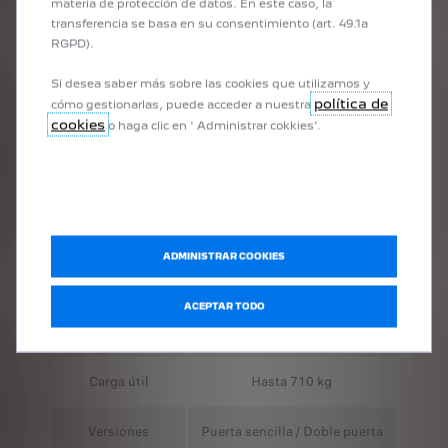
materia de protección de datos. En este caso, la
Estos elementos no son un accesorio secundario en el contexto
transferencia se basa en su consentimiento (art. 49.1a
laboral: representan herramientas que pueden contribuir a reducir
RGPD).
tiempos en ruta y mejorar la coordinación logística diaria.
Si desea saber más sobre las cookies que utilizamos y
política de
cómo gestionarlas, puede acceder a nuestra
cookies
o haga clic en ' Administrar cokkies'.
ASPECTOS COMPARATIVOS DEL
SEGMENTO
ADMINISTRAR COOKIES
Característica
Peugeot Partner
ACEPTAR TODO
Volumen de
Hasta 4,4 m³
carga
Carga útil
Hasta 710 kg
Versiones
Puerta sencilla / Doble puerta