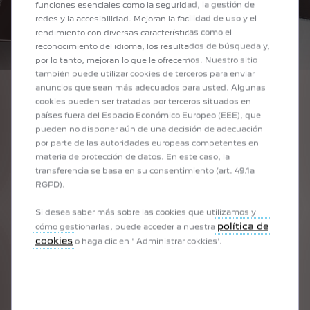
funciones esenciales como la seguridad, la gestión de
redes y la accesibilidad. Mejoran la facilidad de uso y el
rendimiento con diversas características como el
reconocimiento del idioma, los resultados de búsqueda y,
por lo tanto, mejoran lo que le ofrecemos. Nuestro sitio
también puede utilizar cookies de terceros para enviar
anuncios que sean más adecuados para usted. Algunas
ASISTENCIA DESDE SU
cookies pueden ser tratadas por terceros situados en
países fuera del Espacio Económico Europeo (EEE), que
VEHÍCULO
pueden no disponer aún de una decisión de adecuación
En caso de accidente, avería o incidente, benefíciese de la
por parte de las autoridades europeas competentes en
llamada de emergencia automática y geolocalizada que
materia de protección de datos. En este caso, la
garantiza una intervención rápida y eficaz.
transferencia se basa en su consentimiento (art. 49.1a
RGPD).
En caso de colisión, tu vehículo realiza automáticamente
una llamada de emergencia sin que tengas que intervenir.
Si desea saber más sobre las cookies que utilizamos y
En caso de avería o incidente, puedes contactar con
política de
cómo gestionarlas, puede acceder a nuestra
Peugeot Connect Assistance mediante el botón "León" del
cookies
o haga clic en ' Administrar cokkies'.
salpicadero.