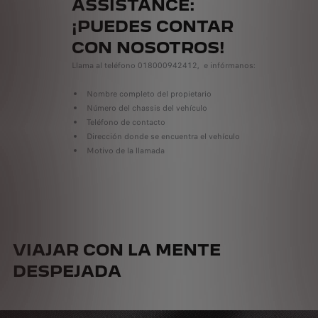
ASSISTANCE:
¡PUEDES CONTAR
CON NOSOTROS!
Llama al teléfono 018000942412, e infórmanos:
Nombre completo del propietario
Número del chassis del vehículo
Teléfono de contacto
Dirección donde se encuentra el vehículo
Motivo de la llamada
VIAJAR CON LA MENTE
DESPEJADA