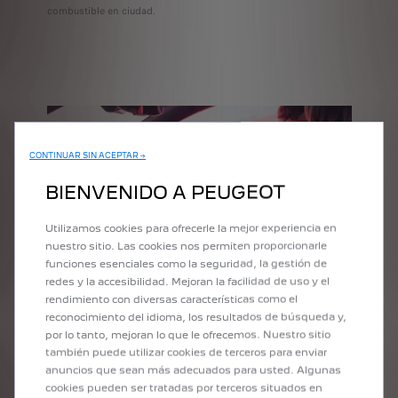
combustible en ciudad.
CONTINUAR SIN ACEPTAR →
BIENVENIDO A PEUGEOT
Utilizamos cookies para ofrecerle la mejor experiencia en
nuestro sitio. Las cookies nos permiten proporcionarle
funciones esenciales como la seguridad, la gestión de
redes y la accesibilidad. Mejoran la facilidad de uso y el
rendimiento con diversas características como el
reconocimiento del idioma, los resultados de búsqueda y,
por lo tanto, mejoran lo que le ofrecemos. Nuestro sitio
también puede utilizar cookies de terceros para enviar
anuncios que sean más adecuados para usted. Algunas
COMPARATIVA DE
cookies pueden ser tratadas por terceros situados en