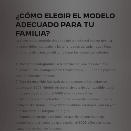
¿CÓMO ELEGIR EL MODELO
ADECUADO PARA TU
FAMILIA?
La elección del modelo depende del tamaño del núcleo familiar,
los recorridos habituales y las prioridades de cada hogar. Para
orientar la decisión, es útil considerar los siguientes criterios:
Número de integrantes:
si la familia requiere más de cinco
puestos o lleva acompañantes frecuentes, el 5008 con 7 puestos
es la opción más práctica.
Tipo de recorrido habitual:
para trayectos principalmente
urbanos, el 2008 Híbrido ofrece eficiencia de combustible; para
rutas mixtas, el 3008 o el 5008 son más versátiles.
Tecnología y conectividad:
todos los modelos mencionados
incluyen el sistema i-Cockpit® en distintas versiones, con mayor
o menor nivel de integración digital.
Espacio de carga:
para familias que viajan con equipaje
voluminoso o artículos de uso escolar, el 5008 ofrece la mayor
capacidad de baúl de la gama.