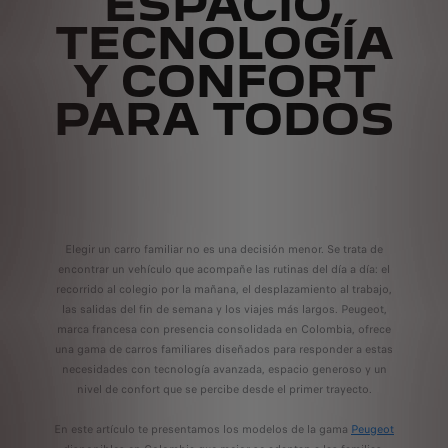
ESPACIO,
TECNOLOGÍA
Y CONFORT
PARA TODOS
Elegir un carro familiar no es una decisión menor. Se trata de
encontrar un vehículo que acompañe las rutinas del día a día: el
recorrido al colegio por la mañana, el desplazamiento al trabajo,
las salidas del fin de semana y los viajes más largos. Peugeot,
marca francesa con presencia consolidada en Colombia, ofrece
una gama de carros familiares diseñados para responder a estas
necesidades con tecnología avanzada, espacio generoso y un
nivel de confort que se percibe desde el primer trayecto.
En este artículo te presentamos los modelos de la gama
Peugeot