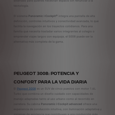
diseñado para quienes necesitan espacio sin renunciar a la
tecnología.
El sistema
Panoramic i-Cockpit®
integra una pantalla de alta
definición, controles intuitivos y conectividad avanzada, lo que
facilita la navegación en los trayectos cotidianos. Para una
familia que necesita trasladar varios integrantes al colegio o
emprender viajes largos con equipaje, el 5008 puede ser la
alternativa más completa de la gama.
PEUGEOT 3008: POTENCIA Y
CONFORT PARA LA VIDA DIARIA
El
Peugeot 3008
es un SUV de cinco puestos con motor 1.6L
Turbo que combina un diseño cuidado con capacidades de
manejo adaptadas tanto al uso urbano como al recorrido en
carretera. Su cabina
Panoramic i-Cockpit advanced
ofrece una
experiencia de conducción intuitiva, con iluminación adaptativa y
sistemas de asistencia que contribuyen a una conducción más