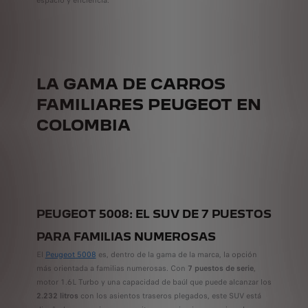
espacio y eficiencia.
LA GAMA DE CARROS
FAMILIARES PEUGEOT EN
COLOMBIA
PEUGEOT 5008: EL SUV DE 7 PUESTOS
PARA FAMILIAS NUMEROSAS
El
Peugeot 5008
es, dentro de la gama de la marca, la opción
más orientada a familias numerosas. Con
7 puestos de serie
,
motor 1.6L Turbo y una capacidad de baúl que puede alcanzar los
2.232 litros
con los asientos traseros plegados, este SUV está